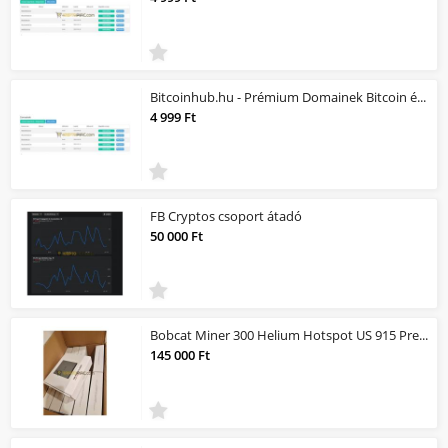
Bitcoinhub.hu - Prémium Domainek Bitcoin és Kripto jellegű üzlethez
4 999 Ft
FB Cryptos csoport átadó
50 000 Ft
Bobcat Miner 300 Helium Hotspot US 915 Pre Order Service
145 000 Ft