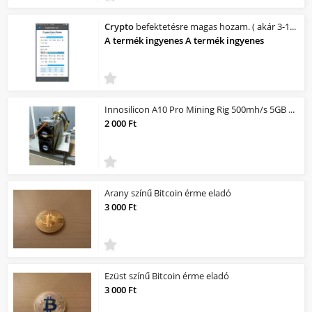
Crypto
befektetésre magas hozam. ( akár 3-12% / év )
A termék ingyenes A termék ingyenes
Innosilicon A10 Pro Mining Rig 500mh/s 5GB Ethereum
2 000 Ft
Arany színű Bitcoin érme eladó
3 000 Ft
Ezüst színű Bitcoin érme eladó
3 000 Ft