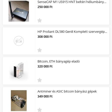
SenseCAP M1 US915 HNT beltéri héliumbányász hotspot
250 000 Ft
HP Proliant DL580 Gen8 Komplett szervergép, indításra kész, minden jár vele
308 000 Ft
Bitcoin, ETH bányagép eladó
320 000 Ft
Antminer és ASIC bitcoin bányász gépek
349 000 Ft