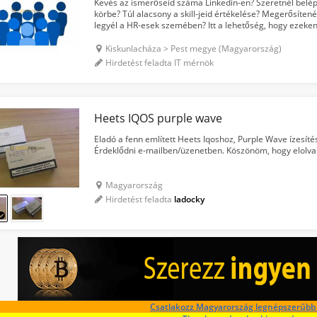
Kevés az ismerőseid száma Linkedin-en? Szeretnél belé
körbe? Túl alacsony a skill-jeid értékelése? Megerősítené
legyél a HR-esek szemében? Itt a lehetőség, hogy ezeken
mennyiségű coin ellenében beveszlek a köreimbe és en..
Kiskunlacháza > Pest megye (Magyarország)
Hirdetést feladta IT mérnök
Heets IQOS purple wave
Eladó a fenn említett Heets Iqoshoz, Purple Wave ízesíté
Érdeklődni e-mailben/üzenetben. Köszönöm, hogy elolva
Magyarország
Hirdetést feladta
ladocky
Csatlakozz Magyarország legnépszerűbb 