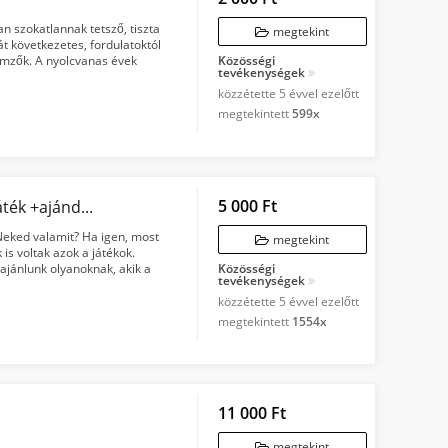
szokatlannak tetsző, tiszta
megtekint
t következetes, fordulatoktól
lemzők. A nyolcvanas évek
Közösségi
tevékenységek
..
közzétette
5 évvel ezelőtt
megtekintett
599x
5 000 Ft
Profit kereskedelmi és befektetési társasjáték +ajándék kártya
eked valamit? Ha igen, most
megtekint
is voltak azok a játékok.
 ajánlunk olyanoknak, akik a
Közösségi
tevékenységek
közzétette
5 évvel ezelőtt
megtekintett
1554x
11 000 Ft
megtekint