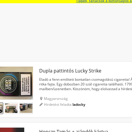
Tippek, tanácsok a biztonságos 
Dupla pattintós Lucky Strike
Eladó a fenn emilitett bontatlan csomagolású cigaretta! 
ritka fajta. Egy dobozban 20 szál cigaretta található. 17
mailben/üzenetben. Köszönöm, hogy elolvastad a hírde
Magyarország
Hirdetést feladta
ladocky
Hencze Tamás + ajándék kártya