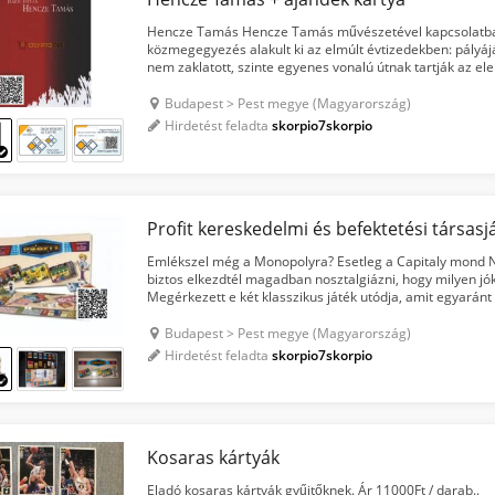
Hencze Tamás Hencze Tamás művészetével kapcsolatban 
közmegegyezés alakult ki az elmúlt évtizedekben: pályájá
nem zaklatott, szinte egyenes vonalú útnak tartják az e
elejére hivatkozva olvashatjuk. Hencze Tamás művészet.
Budapest > Pest megye (Magyarország)
Hirdetést feladta
skorpio7skorpio
Emlékszel még a Monopolyra? Esetleg a Capitaly mond N
biztos elkezdtél magadban nosztalgiázni, hogy milyen jók 
Megérkezett e két klasszikus játék utódja, amit egyaránt
kereskedelemben jártasak, de olyanok számára is, ak...
Budapest > Pest megye (Magyarország)
Hirdetést feladta
skorpio7skorpio
Kosaras kártyák
Eladó kosaras kártyák gyűjtőknek. Ár 11000Ft / darab..