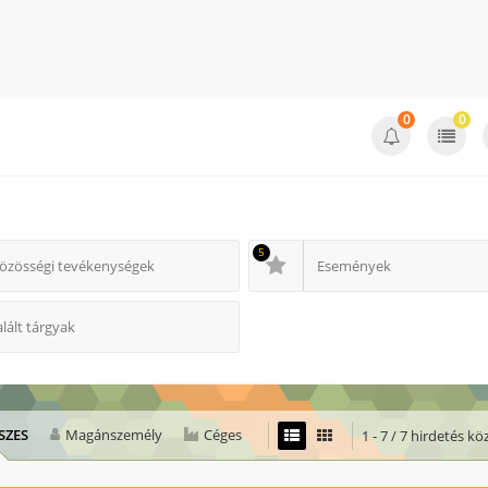
0
0
5
özösségi tevékenységek
Események
alált tárgyak
SZES
Magánszemély
Céges
1 - 7 / 7 hirdetés kö