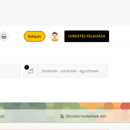
0
HIRDETÉS FELADÁSA
Belépés
1
Zenészek - színészek - együttesek
zül
Olcsóbb hirdetések elöl