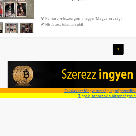
Komárom-Esztergom megye (Magyarország)
Hirdetést feladta Spidi
1
Csatlakozz Magyarország legnépszerűbb 
Tippek, tanácsok a biztonságos 