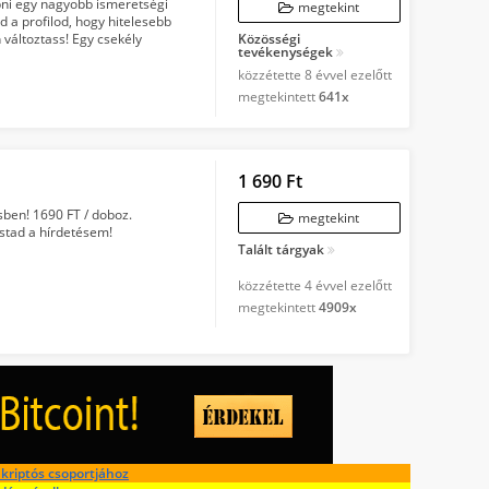
pni egy nagyobb ismeretségi
megtekint
d a profilod, hogy hitelesebb
 változtass! Egy csekély
Közösségi
tevékenységek
.
közzétette
8 évvel ezelőtt
megtekintett
641x
1 690 Ft
sben! 1690 FT / doboz.
megtekint
stad a hírdetésem!
Talált tárgyak
közzétette
4 évvel ezelőtt
megtekintett
4909x
kriptós csoportjához