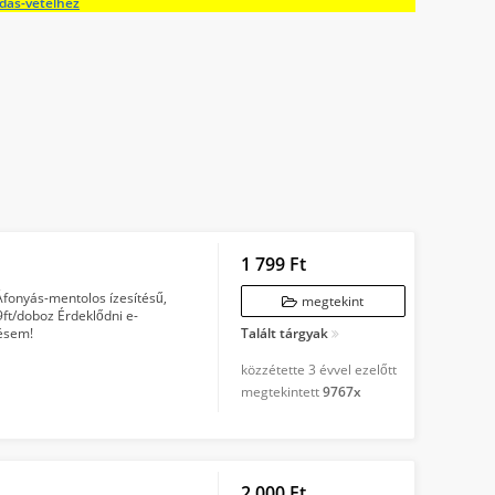
adás-vételhez
1 799 Ft
Áfonyás-mentolos ízesítésű,
megtekint
99ft/doboz Érdeklődni e-
tésem!
Talált tárgyak
közzétette
3 évvel ezelőtt
megtekintett
9767x
2 000 Ft