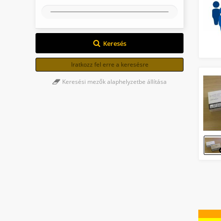
Keresés
Iratkozz fel erre a keresésre
Keresési mezők alaphelyzetbe állítása