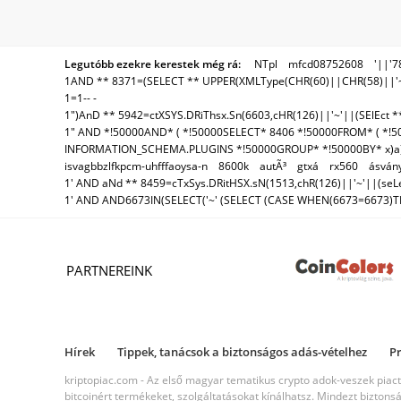
Legutóbb ezekre kerestek még rá:
NTpl
mfcd08752608
'||'7
1AND ** 8371=(SELECT ** UPPER(XMLType(CHR(60)||CHR(58)||'~'
1=1-- -
1")AnD ** 5942=ctXSYS.DRiThsx.Sn(6603,cHR(126)||'~'||(SElEct **
1" AND *!50000AND* ( *!50000SELECT* 8406 *!50000FROM* ( *!50
INFORMATION_SCHEMA.PLUGINS *!50000GROUP* *!50000BY* x)a)-
isvagbbzlfkpcm-uhfffaoysa-n
8600k
autÃ³
gtxá
rx560
ásvány
1' AND aNd ** 8459=cTxSys.DRitHSX.sN(1513,chR(126)||'~'||(seLeC
1' AND AND6673IN(SELECT('~' (SELECT (CASE WHEN(6673=6673)THEN
PARTNEREINK
Hírek
Tippek, tanácsok a biztonságos adás-vételhez
Pr
kriptopiac.com - Az első magyar tematikus crypto adok-veszek piacté
bitcoinért termékeket, szolgáltatásokat kínálhatsz. Mindezt biztons