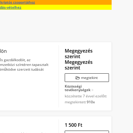
kriptós csoportjához
adás-vételhez
Megegyezés
dön
szerint
lős gazdálkodóit, az
Megegyezés
emzetközi színtéren tapasztalt
szerint
ttműködve szerzett tudását
megtekint
Közösségi
tevékenységek
közzétette
7 évvel ezelőtt
megtekintett
910x
1 500 Ft