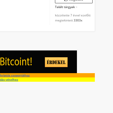
Talált tárgyak
közzétette
7 évvel ezelőtt
megtekintett
3303x
kriptós csoportjához
adás-vételhez