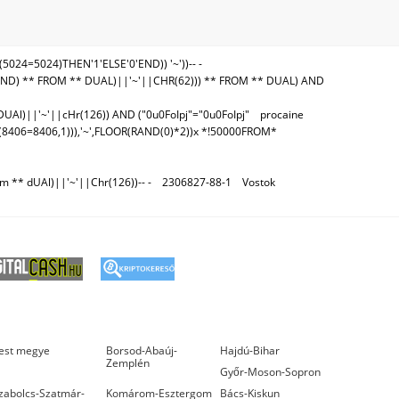
24=5024)THEN'1'ELSE'0'END)) '~'))-- -
END) ** FROM ** DUAL)||'~'||CHR(62))) ** FROM ** DUAL) AND
DUAl)||'~'||cHr(126)) AND ("0u0FoIpj"="0u0FoIpj"
procaine
8406=8406,1))),'~',FLOOR(RAND(0)*2))x *!50000FROM*
 ** dUAl)||'~'||Chr(126))-- -
2306827-88-1
Vostok
est megye
Borsod-Abaúj-
Hajdú-Bihar
Zemplén
Győr-Moson-Sopron
zabolcs-Szatmár-
Komárom-Esztergom
Bács-Kiskun