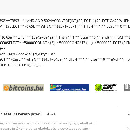
892'=='7893
1" AND AND 5024=CONVERT(INT,(SELECT'~' (SELECT(CASE WHEN(50
||(SELECT ** (CASE ** WHEN ** (8371=8371) ** THEN ** 1 ** ELSE ** 0 ** 
 (CASe ** whEn ** (5942=5942) ** ThEn ** 1 ** ELse ** 0 ** end) ** FroM ** 
000SELECT* *!50000COUNT* (*), *!50000CONCAT* ('~',( *!50000SELECT* (ELT(
- -
víz
4gb videokÃƒÂƒÃ‚Â¡rtya
a3
T ** (CasE ** wHeN ** (8459=8459) ** tHEN ** 1 ** Else ** 0 ** eNd) ** From
'1'ELSE'0'END)) '~'))-- -
ivát kulcs kereső játék
ÁSZF
P
r, ahol vehetsz kriptovalutákat fiat pénzért, vagy eladhatsz
S
ágosan. Értékelheted az eladókat és a vevőket egyaránt.