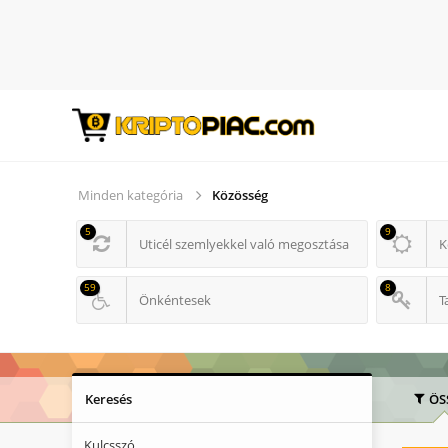
Minden kategória
Közösség
5
9
Uticél szemlyekkel való megosztása
K
59
8
Önkéntesek
T
Keresés
ÖS
Kulcsszó