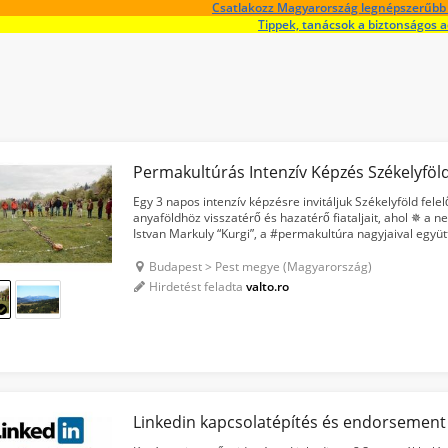
Csatlakozz Magyarország legnépszerűbb 
Tippek, tanácsok a biztonságos 
Permakultúrás Intenzív Képzés Székelyföl
Egy 3 napos intenzív képzésre invitáljuk Székelyföld fele
anyaföldhöz visszatérő és hazatérő fiataljait, ahol ✵ a n
Istvan Markuly “Kurgi”, a #permakultúra nagyjaival együ
osztja meg velünk. ✵ Bara Istvan bemutatja a termész...
Budapest > Pest megye (Magyarország)
Hirdetést feladta
valto.ro
Linkedin kapcsolatépítés és endorsement