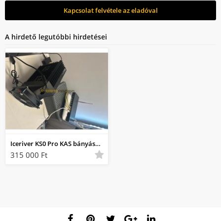
Kapcsolat felvétele az eladóval
A hirdető legutóbbi hirdetései
Iceriver KS0 Pro KAS bányászgép 330 GH/s!
315 000 Ft