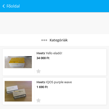
Főoldal
Kategóriák
Heets
Yello eladó!
34 000 Ft
Heets
IQOS purple wave
1 690 Ft