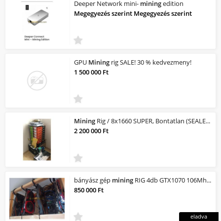
Deeper Network mini-
mining
edition
Megegyezés szerint Megegyezés szerint
GPU
Mining
rig SALE! 30 % kedvezmeny!
1 500 000 Ft
Mining
Rig / 8x1660 SUPER, Bontatlan (SEALED) csomagolásban / 252.85 MH/s, 720W
2 200 000 Ft
bányász gép
mining
RIG 4db GTX1070 106Mh/s
850 000 Ft
eladva