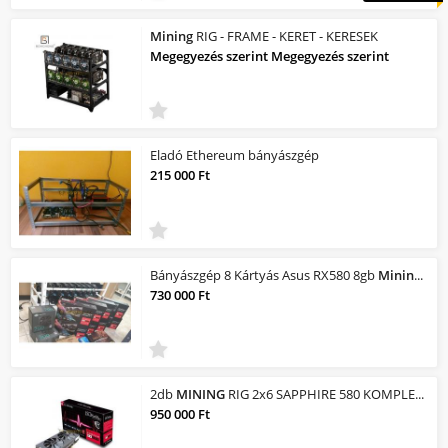
Mining
RIG - FRAME - KERET - KERESEK
Megegyezés szerint Megegyezés szerint
Eladó Ethereum bányászgép
215 000 Ft
Bányászgép 8 Kártyás Asus RX580 8gb
Mining
RIG 
730 000 Ft
2db
MINING
RIG 2x6 SAPPHIRE 580 KOMPLETTE KULCSRA KÉSZEN! AZ ÁR 2DB-ra vonatkozi...
950 000 Ft