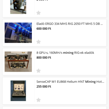
Eladó ERGO 334 MHS RIG 2050 FT MHS 5 DB RX 470 SAPPHIRE NITRO+ 4 GB
600 000 Ft
8 GPU-s, 160MH/s
mining
RIG-ek eladók
800 000 Ft
SenseCAP M1 EU868 Helium HNT
Mining
Hotspot
255 000 Ft