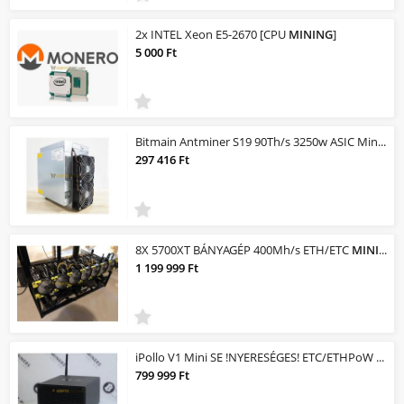
2x INTEL Xeon E5-2670 [CPU
MINING
]
5 000 Ft
Bitmain Antminer S19 90Th/s 3250w ASIC Miner Bitcoin BTC
297 416 Ft
8X 5700XT BÁNYAGÉP 400Mh/s ETH/ETC
MINING
R
1 199 999 Ft
iPollo V1 Mini SE !NYERESÉGES! ETC/ETHPoW MINER/Bányagép! 200mh/s 110Watt /NYERE...
799 999 Ft