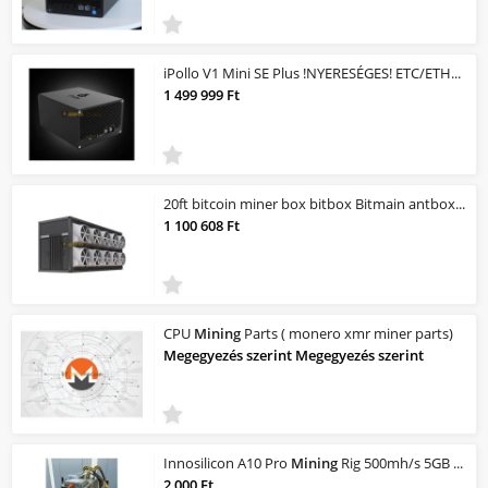
iPollo V1 Mini SE Plus !NYERESÉGES! ETC/ETHPoW MINER/Bányagép! 400mh/s 240Watt /...
1 499 999 Ft
20ft bitcoin miner box bitbox Bitmain antbox bitcoin
1 100 608 Ft
CPU
Mining
Parts ( monero xmr miner parts)
Megegyezés szerint Megegyezés szerint
Innosilicon A10 Pro
Mining
Rig 500mh/s 5GB Ethereum Crypto Priority
2 000 Ft