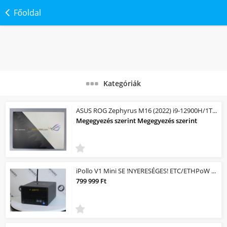
Főoldal
Kategóriák
ASUS ROG Zephyrus M16 (2022) i9-12900H/1TB SSD/32GB RAM/GeForce 3080 Ti
Megegyezés szerint Megegyezés szerint
iPollo V1 Mini SE !NYERESÉGES! ETC/ETHPoW MINER/Bányagép! 200mh/s 110Watt /NYERE...
799 999 Ft