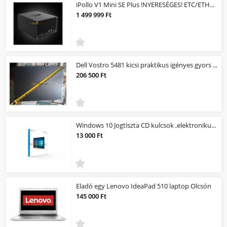
iPollo V1 Mini SE Plus !NYERESÉGES! ETC/ETHPoW MINER/Bányagép! 400mh/s 240Watt /...
1 499 999 Ft
Dell Vostro 5481 kicsi praktikus igényes gyors üzleti és gamer
206 500 Ft
Windows 10 Jogtiszta CD kulcsok ,elektronikus licensz
13 000 Ft
Eladó egy Lenovo IdeaPad 510 laptop Olcsón
145 000 Ft