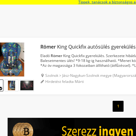
Tippek, tanácsok a biztonságos 
Römer
King Quickfix autósülés gyerekülés
Eladó
Römer
King Quickfix gyerekülés. Szerkezete hibátl
Balesetmentes ülés! *9-18 kg-ig használható. *Menet k
*Az öv magassága 3 fokozatban állítható (átfűzéssel). *
pontos biztonsági öv. (Az autóba biztonsági övvel rögzíthe
Szolnok > Jász-Nagykun-Szolnok megye (Magyarorsz
Hirdetést feladta Márti
1