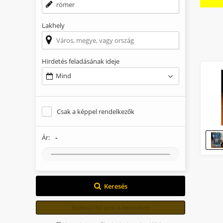
Lakhely
Hirdetés feladásának ideje
Mind
Csak a képpel rendelkezők
-
Ár:
Keresés
Iratkozz fel erre a keresésre