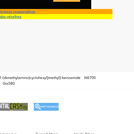
kriptós csoportjához
adás-vételhez
[1-(dimethylamino)cyclohexyl]methyl]-benzamide
Xt6700
Gtx580