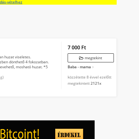
adás-vételhez
7 000 Ft
an huzat viseletes.
megtekint
özben dönthető 4 fokozatban.
Levehető, mosható huzat. *5
Baba - mama
tő...
ág)
közzétette
8 évvel ezelőtt
megtekintett
2121x