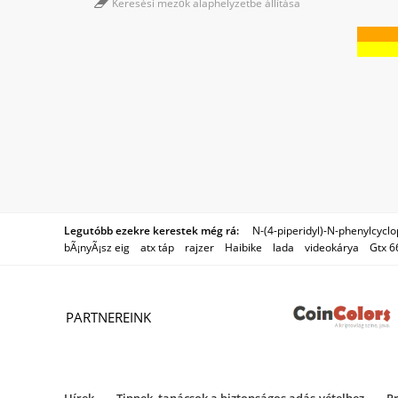
Keresési mezők alaphelyzetbe állítása
Legutóbb ezekre kerestek még rá:
N-(4-piperidyl)-N-phenylcyc
bÃ¡nyÃ¡sz eig
atx táp
rajzer
Haibike
lada
videokárya
Gtx 66
PARTNEREINK