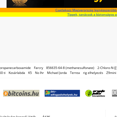
Csatlakozz Magyarország legnépszerűbb 
Tippek, tanácsok a biztonságos 
lopropanecarboxamide
Farcry
856635-64-8 (methanesulfonate)
2-Chloro-N-[
0 ti
Kosárlabda
K5
No lhr
Michael Jorda
Terrea
rig elhelyezés
Z9mini