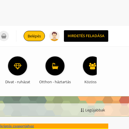
0
HIRDETÉS FELADÁSA
Belépés
Divat - ruházat
Otthon - háztartás
Közösség
Legújabbak
kriptós csoportjához