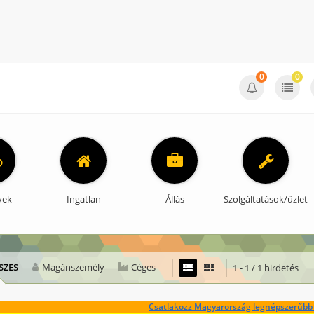
0
0
vek
Ingatlan
Állás
Szolgáltatások/üzlet
SZES
Magánszemély
Céges
1 - 1 / 1 hirdetés
Csatlakozz Magyarország legnépszerűbb 