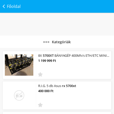
Főoldal
Kategóriák
8X
5700XT
BÁNYAGÉP 400Mh/s ETH/ETC MINING RIG !!!GARANCIA!!! !!!LEGJOBB ÁR/ÉRTÉK...
1 199 999 Ft
R.I.G. 5 db Asus
rx
5700xt
400 000 Ft