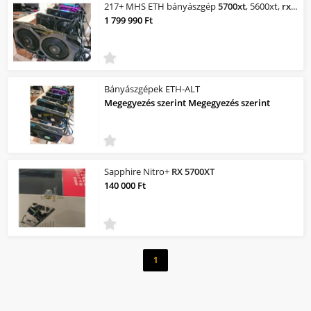
217+ MHS ETH bányászgép
5700xt
, 5600xt,
rx
480,
1 799 990 Ft
Bányászgépek ETH-ALT
Megegyezés szerint Megegyezés szerint
Sapphire Nitro+
RX
5700XT
140 000 Ft
1