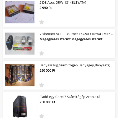
2 DB Asus DRW-1814BLT (ATA)
2 990 Ft
VisionBox AGE + Baumer TXG50 + Kowa LM16HC-SW +Advantech EKI-2725
Megegyezés szerint Megegyezés szerint
Bányász Rig,
Számítógép
,Bányagép,Bányászgép,
550 000 Ft
Eladó egy Corei 7 Számitógép Áron alul
250 000 Ft