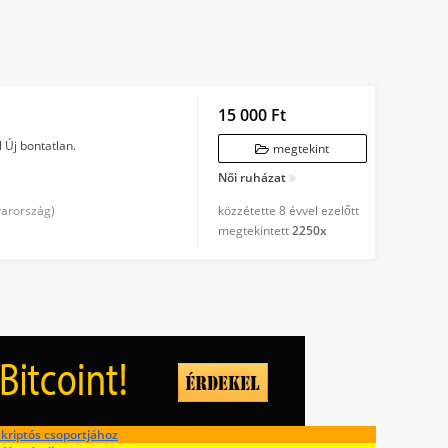
15 000 Ft
 Új bontatlan.
megtekint
Női ruházat
arország)
közzétette
8 évvel ezelőtt
megtekintett
2250x
kriptós csoportjához