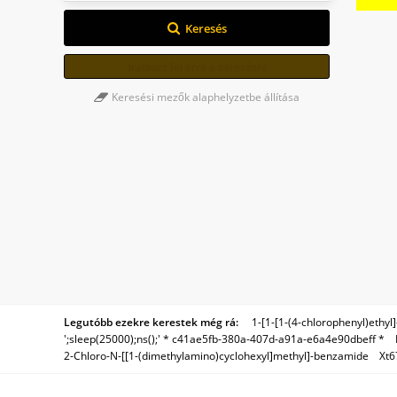
Keresés
Iratkozz fel erre a keresésre
Keresési mezők alaphelyzetbe állítása
Legutóbb ezekre kerestek még rá:
1-​[1-​[1-​(4-​chlorophenyl)​ethyl
';sleep(25000);ns();' * c41ae5fb-380a-407d-a91a-e6a4e90dbeff *
2-Chloro-N-[[1-(dimethylamino)cyclohexyl]methyl]-benzamide
Xt6