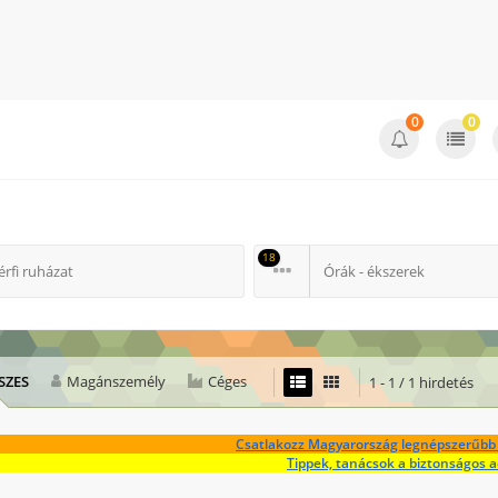
0
0
18
érfi ruházat
Órák - ékszerek
SZES
Magánszemély
Céges
1 - 1 / 1 hirdetés
Csatlakozz Magyarország legnépszerűbb 
Tippek, tanácsok a biztonságos 