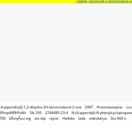
Tippek, tanácsok a biztonságos 
]​-​4-​piperidinyl]​-​1,​3-​dihydro-2H-​benzimidazol-​2-​one
DMT
Protonitazepine
szu
BPnqxWRHFoMr
Slk 350
2748485-23-4
N-(4-piperidyl)-N-phenylcyclopropa
700
bÃ¡nyÃ¡sz eig
atx táp
rajzer
Haibike
lada
videokárya
Gtx 660 ti