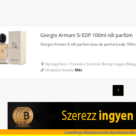
Giorgio Armani Si EDP 100ml női parfüm
Giorgio Armani Si női parfüm (eau de parfum) edp 100ml
Nyíregyháza > Szabolcs-Szatmár-Bereg megye (Magy
Hirdetést feladta
Miki
1
Csatlakozz Magyarország legnépszerűbb 