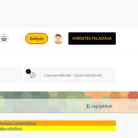
0
HIRDETÉS FELADÁSA
Belépés
3
Csecsemőknek - Gyermekeknek
Legújabbak
kriptós csoportjához
adás-vételhez