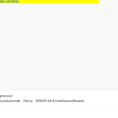
adás-vételhez
presszor
necarboxamide
Farcry
856635-64-8 (methanesulfonate)