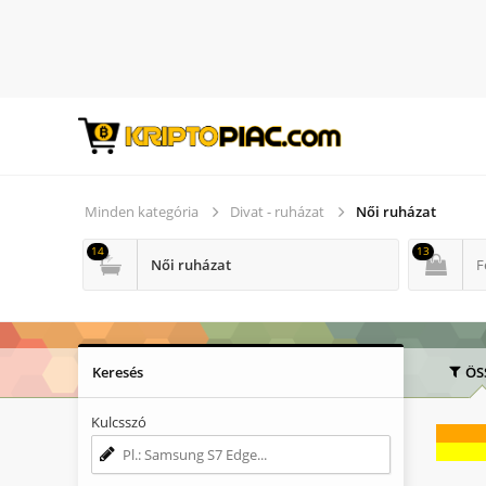
Minden kategória
Divat - ruházat
Női ruházat
14
13
Női ruházat
F
Keresés
ÖS
Kulcsszó