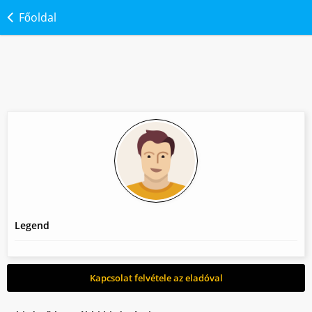
Főoldal
Legend
Kapcsolat felvétele az eladóval