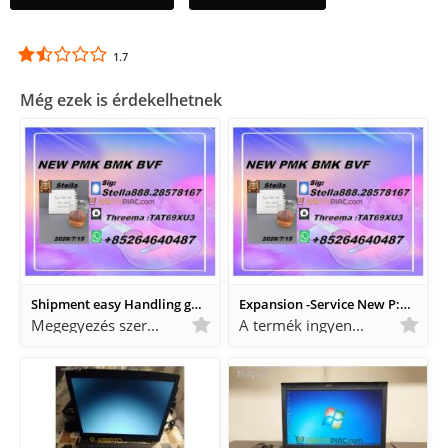
1.7
Még ezek is érdekelhetnek
Shipment easy Handling gu: 28578-16-7 and 5449-12-7
Expansion -Service New P:28578-16-7 B: CAS:5449-12-7
Megegyezés szerint Megegyezés szerint
A termék ingyenes A termék ingyenes