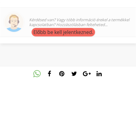
Kérdésed van? Vagy több információ érekel a termékkel
kapcsolatban? Hozzászólásban felteheted...
Előbb be kell jelentkezned.