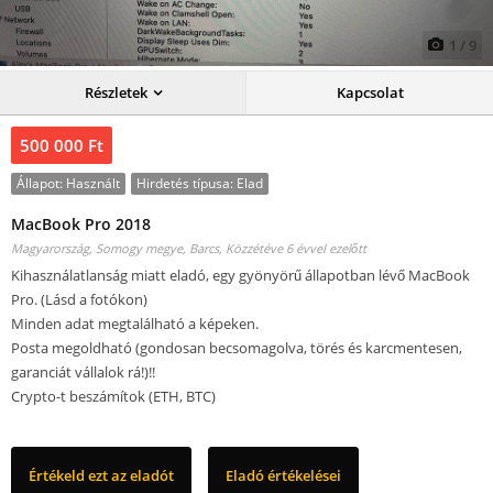
1
/
9
Részletek
Kapcsolat
500 000 Ft
Állapot:
Használt
Hirdetés típusa:
Elad
MacBook Pro 2018
Magyarország, Somogy megye, Barcs,
Közzétéve 6 évvel ezelőtt
Kihasználatlanság miatt eladó, egy gyönyörű állapotban lévő MacBook
Pro. (Lásd a fotókon)
Minden adat megtalálható a képeken.
Posta megoldható (gondosan becsomagolva, törés és karcmentesen,
garanciát vállalok rá!)!!
Crypto-t beszámítok (ETH, BTC)
Értékeld ezt az eladót
Eladó értékelései