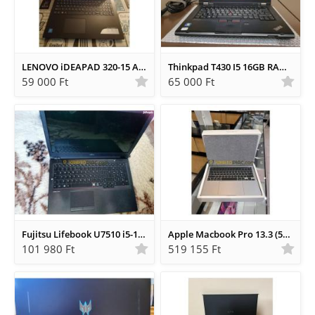
LENOVO iDEAPAD 320-15 ASP
Thinkpad T430 I5 16GB RAM TÖLTÖVEL
59 000 Ft
65 000 Ft
Fujitsu Lifebook U7510 i5-10210U 16gb ram
Apple Macbook Pro 13.3 (512gb Ssd, M2, 8gb) Laptop
101 980 Ft
519 155 Ft