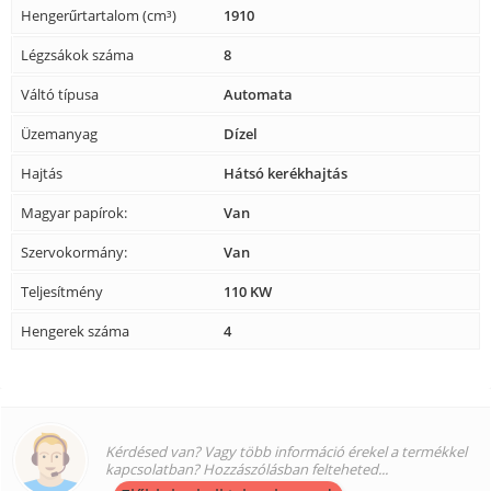
Hengerűrtartalom (cm³)
1910
Légzsákok száma
8
Váltó típusa
Automata
Üzemanyag
Dízel
Hajtás
Hátsó kerékhajtás
Magyar papírok:
Van
Szervokormány:
Van
Teljesítmény
110 KW
Hengerek száma
4
Kérdésed van? Vagy több információ érekel a termékkel
kapcsolatban? Hozzászólásban felteheted...