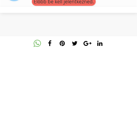
Előbb be kell jelentkezned.