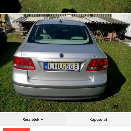
1
/
6
Részletek
Kapcsolat