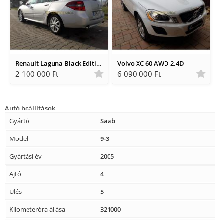
Renault Laguna Black Edition 2.0 dci/ Tel:06-30-619-61-25
Volvo XC 60 AWD 2.4D
2 100 000 Ft
6 090 000 Ft
Autó beállítások
Gyártó
Saab
Model
9-3
Gyártási év
2005
Ajtó
4
Ülés
5
Kilométeróra állása
321000