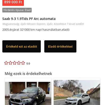
899 000 Ft
Hirdetés típusa:
Elad
Saab 9-3 1.9Tids PF Arc automata
Magyarország, Győr-Moson-Sopron, Győr,
Közzétéve 7 évvel ezelőtt
2005.évjárat 321000 km napi használatban,eladó
Értékeld ezt az eladót
Eladó értékelései
0.0
Még ezek is érdekelhetnek