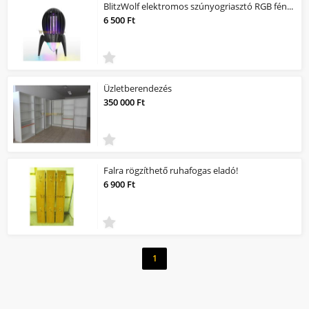
BlitzWolf elektromos szúnyogriasztó RGB fény, UV-fénnyel
6 500 Ft
Üzletberendezés
350 000 Ft
Falra rögzíthető ruhafogas eladó!
6 900 Ft
1