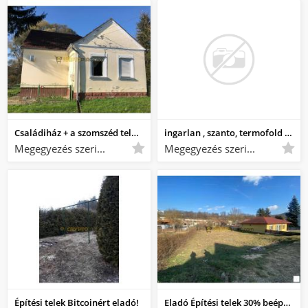
Családiház + a szomszéd telek cryptovalutáért eladó
ingarlan , szanto, termofold , telek
Megegyezés szerint Megegyezés szerint
Megegyezés szerint Megegyezés szerint
Építési telek Bitcoinért eladó!
Eladó Építési telek 30% beépíthetőség Bajna