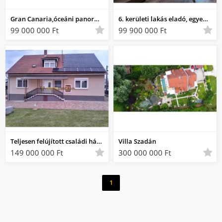
Gran Canaria,óceáni panorámás, 300 nm-es ingatlan
6. kerületi lakás eladó, egyenesen Lakberendezési magazinból!
99 000 000 Ft
99 900 000 Ft
Teljesen felújított családi ház eladó Gárdonyban, csak költözni kell!
Villa Szadán
149 000 000 Ft
300 000 000 Ft
1