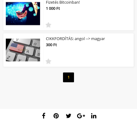
Fizetés Bitcoinban!
1 000 Ft
CIKKFORDÍTÁS: angol --> magyar
300 Ft
1