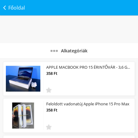
Főoldal
Alkategóriák
APPLE MACBOOK PRO 15 ÉRINTŐVÁR - 3,6 GHz-es MAG i7 TURBO 16 GB RAM 1 TB SSD
358 Ft
Feloldott vadonatúj Apple iPhone 15 Pro Max
358 Ft