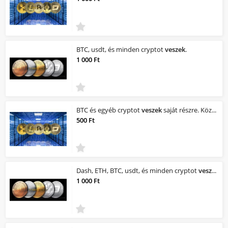
BTC, usdt, és minden cryptot
veszek
.
1 000 Ft
BTC és egyéb cryptot
veszek
saját részre. Közèpárfolyam -5%-ot tudok fizetni.
500 Ft
Dash, ETH, BTC, usdt, és minden cryptot
veszek
.
1 000 Ft