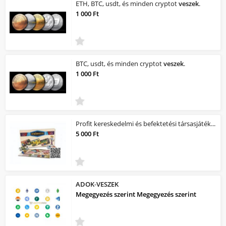
ETH, BTC, usdt, és minden cryptot
veszek
.
1 000 Ft
BTC, usdt, és minden cryptot
veszek
.
1 000 Ft
Profit kereskedelmi és befektetési társasjáték +ajándék kártya
5 000 Ft
ADOK
-
VESZEK
Megegyezés szerint Megegyezés szerint