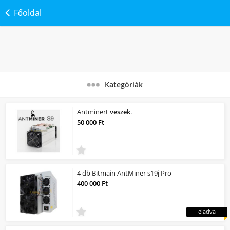
Főoldal
Kategóriák
Antminert
veszek
.
50 000 Ft
4 db Bitmain AntMiner s19j Pro
400 000 Ft
eladva