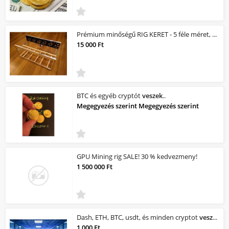
Prémium minőségű RIG KERET - 5 féle méret, számla, készletről
15 000 Ft
BTC és egyéb cryptót
veszek
..
Megegyezés szerint Megegyezés szerint
GPU Mining rig SALE! 30 % kedvezmeny!
1 500 000 Ft
Dash, ETH, BTC, usdt, és minden cryptot
veszek
.
1 000 Ft