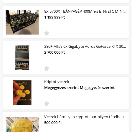
8X 5700XT BÁNYAGÉP 400Mh/s ETH/ETC MINING RIG !!!GARANCIA!!! !!!LEGJOBB ÁR/ÉRTÉK...
1 199 999 Ft
380+ Mh/s 6x Gigabyte Aorus GeForce RTX 3070 Ti Master eladó vadiúj GARANCIÁS.
2 700 000 Ft
Kriptót
veszek
Megegyezés szerint Megegyezés szerint
Veszek
bármilyen cryptot, bármilyen tételben saját részre.
500 000 Ft