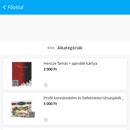
Főoldal
Alkategóriák
Hencze Tamás + ajándék kártya
2 000 Ft
Profit kereskedelmi és befektetési társasjáték +ajándék kártya
5 000 Ft