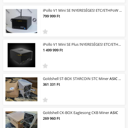
iPollo V1 Mini SE !NYERESÉGES! ETC/ETHPoW MINER/Bányagép! 200mh/s 110Watt /NYERE...
799 999 Ft
iPollo V1 Mini SE Plus !NYERESÉGES! ETC/ETHPoW MINER/Bányagép! 400mh/s 240Watt /...
1 499 999 Ft
Goldshell ST-BOX STARCOIN STC Miner
ASIC
with PSU
361 331 Ft
Goldshell CK-BOX Eaglesong CKB Miner
ASIC
269 960 Ft