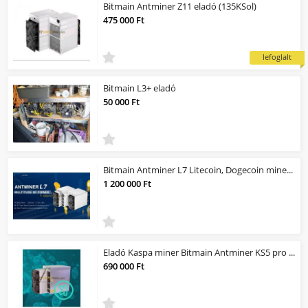
Bitmain Antminer Z11 eladó (135KSol)
475 000 Ft
lefoglalt
Bitmain L3+ eladó
50 000 Ft
Bitmain Antminer L7 Litecoin, Dogecoin miner eladó 9500 MHS
1 200 000 Ft
Eladó Kaspa miner Bitmain Antminer KS5 pro 21000 ghs
690 000 Ft