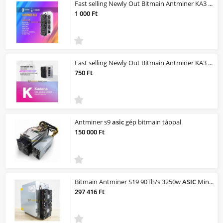
Fast selling Newly Out Bitmain Antminer KA3 (166Th) profitability |
1 000 Ft
Fast selling Newly Out Bitmain Antminer KA3 (166Th) profitability |
750 Ft
Antminer s9
asic
gép bitmain táppal
150 000 Ft
Bitmain Antminer S19 90Th/s 3250w
ASIC
Miner Bitcoin BTC Mining - Under Warranty
297 416 Ft