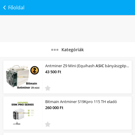
Főoldal
Kategóriák
Antminer Z9 Mini (Equihash
ASIC
bányászgép) – Kiváló állapotban
43 500 Ft
Bitmain Antminer S19Kpro 115 TH eladó
260 000 Ft