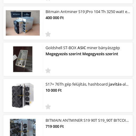
Bitmain Antminer S19 JPro 104 Th 3250 watt eladó
400 000 Ft
Goldshell ST-BOX
ASIC
miner bányászgép
Megegyezés szerint Megegyezés szerint
S17+ 76Th gép felújítás, hashboard
javítás
-aluminium hűtőbordára csere
10 000 Ft
BITMAIN ANTMINER S19 90T S19_90T BITCOIN BTC
719 000 Ft