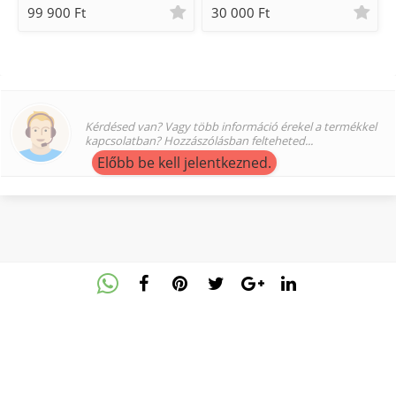
99 900 Ft
30 000 Ft
Kérdésed van? Vagy több információ érekel a termékkel
kapcsolatban? Hozzászólásban felteheted...
Előbb be kell jelentkezned.