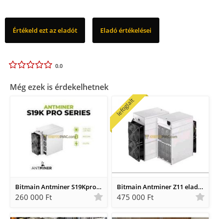
Értékeld ezt az eladót
Eladó értékelései
0.0
Még ezek is érdekelhetnek
lefoglalt
Bitmain Antminer S19Kpro 115 TH eladó
Bitmain Antminer Z11 eladó (135KSol)
260 000 Ft
475 000 Ft