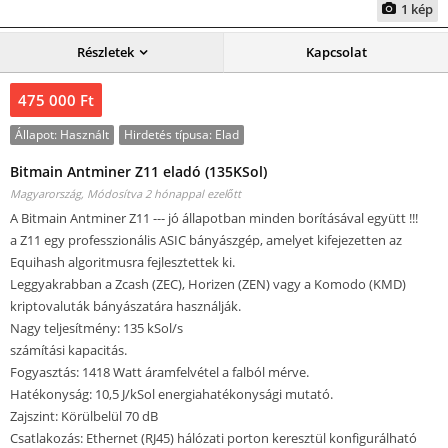
1
kép
Részletek
Kapcsolat
475 000 Ft
Állapot:
Használt
Hirdetés típusa:
Elad
Bitmain Antminer Z11 eladó (135KSol)
Magyarország,
Módosítva 2 hónappal ezelőtt
A Bitmain Antminer Z11 --- jó állapotban minden borításával együtt !!!
a Z11 egy professzionális ASIC bányászgép, amelyet kifejezetten az
Equihash algoritmusra fejlesztettek ki.
Leggyakrabban a Zcash (ZEC), Horizen (ZEN) vagy a Komodo (KMD)
kriptovaluták bányászatára használják.
Nagy teljesítmény: 135 kSol/s
számítási kapacitás.
Fogyasztás: 1418 Watt áramfelvétel a falból mérve.
Hatékonyság: 10,5 J/kSol energiahatékonysági mutató.
Zajszint: Körülbelül 70 dB
Csatlakozás: Ethernet (RJ45) hálózati porton keresztül konfigurálható