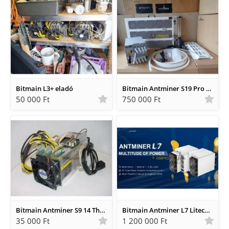
Bitmain L3+ eladó
Bitmain Antminer S19 Pro + Hydro 198 ths vízhűtéses bitcoin miner.
50 000 Ft
750 000 Ft
Bitmain Antminer S9 14 Th 1250W Bitcoin minerek garanciával.
Bitmain Antminer L7 Litecoin, Dogecoin miner eladó 9500 MHS
35 000 Ft
1 200 000 Ft