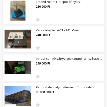
Eredeti Nebra Hotspot bányász
210 000 Ft
Vadonatúj SenseCAP M1 Miner
240 000 Ft
Innosilicon A9
bánya
gép (antminerhez haso lo)
299 000 Ft
Panzio-telephely-műhely-autómosó eladó
95 000 000 Ft