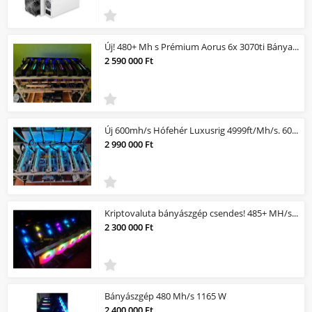
Új! 480+ Mh s Prémium Aorus 6x 3070ti Bányagép 4+ év garanciával! kulcsrakész
2 590 000 Ft
Új 600mh/s Hófehér Luxusrig 4999ft/Mh/s. 600+ Bányagép 3+ év garanciával! 6x3080...
2 990 000 Ft
Kriptovaluta bányászgép csendes! 485+ MH/s 1151 W 4948 ft/mhs
2 300 000 Ft
Bányászgép 480 Mh/s 1165 W
2 400 000 Ft