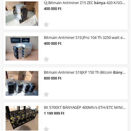
Új Bitmain Antminer Z15 ZEC
bánya
420 K/SOL Z-cash EQUIHASH miner.
400 000 Ft
Bitmain Antminer S19 JPro 104 Th 3250 watt eladó
400 000 Ft
Bitmain Antminer S19JXP 150 Th Bitcoin
Bánya
.
800 000 Ft
8X 5700XT BÁNYAGÉP 400Mh/s ETH/ETC MINING RIG !!!GARANCIA!!! !!!LEGJOBB ÁR/ÉRTÉK...
1 199 999 Ft