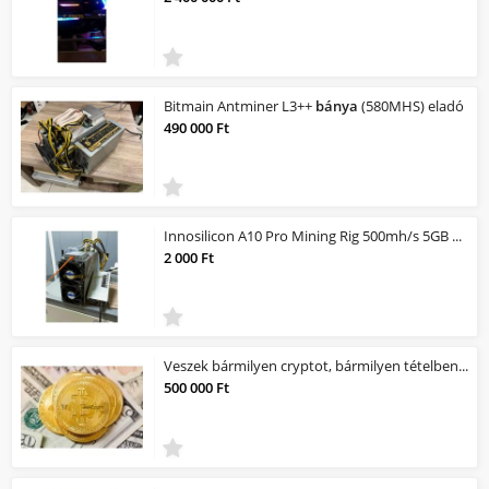
Bitmain Antminer L3++
bánya
(580MHS) eladó
490 000 Ft
Innosilicon A10 Pro Mining Rig 500mh/s 5GB
Ethe
2 000 Ft
Veszek bármilyen cryptot, bármilyen tételben saját részre.
500 000 Ft