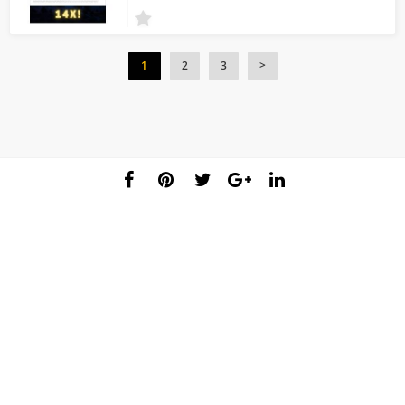
1
2
3
>