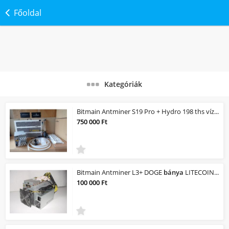
Főoldal
Kategóriák
Bitmain Antminer S19 Pro + Hydro 198 ths vízhűtéses bitcoin miner.
750 000 Ft
Bitmain Antminer L3+ DOGE
bánya
LITECOIN
bán
100 000 Ft