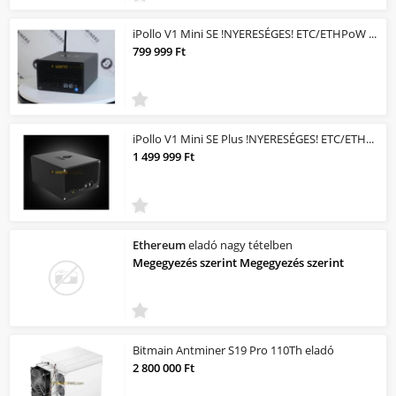
iPollo V1 Mini SE !NYERESÉGES! ETC/ETHPoW MINER/Bányagép! 200mh/s 110Watt /NYERE...
799 999 Ft
iPollo V1 Mini SE Plus !NYERESÉGES! ETC/ETHPoW MINER/Bányagép! 400mh/s 240Watt /...
1 499 999 Ft
Ethereum
eladó nagy tételben
Megegyezés szerint Megegyezés szerint
Bitmain Antminer S19 Pro 110Th eladó
2 800 000 Ft