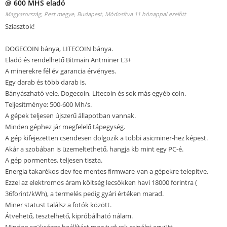
@ 600 MHS eladó
Magyarország, Pest megye, Budapest,
Módosítva 11 hónappal ezelőtt
Sziasztok!
DOGECOIN bánya, LITECOIN bánya.
Eladó és rendelhető Bitmain Antminer L3+
A minerekre fél év garancia érvényes.
Egy darab és több darab is.
Bányászható vele, Dogecoin, Litecoin és sok más egyéb coin.
Teljesítménye: 500-600 Mh/s.
A gépek teljesen újszerű állapotban vannak.
Minden géphez jár megfelelő tápegység.
A gép kifejezetten csendesen dolgozik a többi asicminer-hez képest.
Akár a szobában is üzemeltethető, hangja kb mint egy PC-é.
A gép pormentes, teljesen tiszta.
Energia takarékos dev fee mentes firmware-van a gépekre telepítve.
Ezzel az elektromos áram költség lecsökken havi 18000 forintra (
36forint/kWh), a termelés pedig gyári értéken marad.
Miner statust találsz a fotók között.
Átvehető, tesztelhető, kipróbálható nálam.