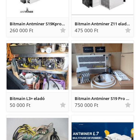
Bitmain Antminer S19Kpro 115 TH eladó
Bitmain Antminer Z11 eladó (135KSol)
260 000 Ft
475 000 Ft
Bitmain L3+ eladó
Bitmain Antminer S19 Pro + Hydro 198 ths vízhűtéses bitcoin miner.
50 000 Ft
750 000 Ft