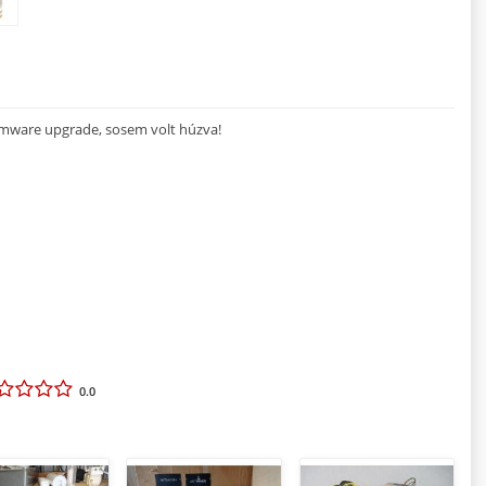
fimware upgrade, sosem volt húzva!
0.0