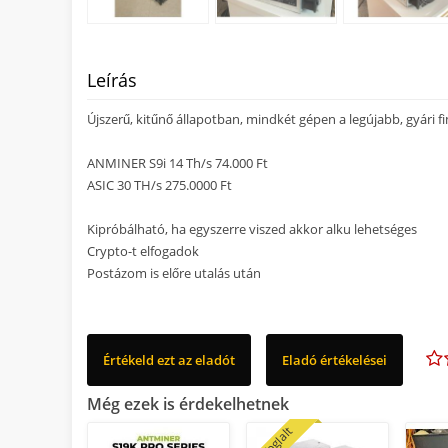
Leírás
Újszerű, kitűnő állapotban, mindkét gépen a legújabb, gyári 
ANMINER S9i 14 Th/s 74.000 Ft
ASIC 30 TH/s 275.0000 Ft
Kipróbálható, ha egyszerre viszed akkor alku lehetséges
Crypto-t elfogadok
Postázom is előre utalás után
Értékeld ezt az eladót
Eladó értékelései
Még ezek is érdekelhetnek
lefoglalt