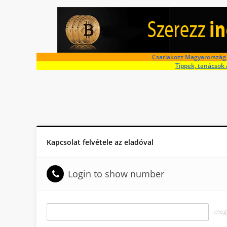
Csatlakozz Magyarország 
Tippek, tanácsok 
Kapcsolat felvétele az eladóval
Login to show number
megj