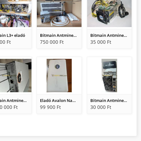
ain L3+ eladó
Bitmain Antminer S19 Pro + Hydro 198 ths vízhűtéses bitcoin miner.
Bitmain Antminer S9 14 Th 1250W Bitcoin minerek garanciával.
00 Ft
750 000 Ft
35 000 Ft
Bitmain Antminer L9 (16Gh)
Eladó Avalon Nano 3S 6TH BÁNYASZGÉP.
Bitmain Antminer S17 Pro 53 Th alkatrésznek eladó
0 000 Ft
99 900 Ft
30 000 Ft