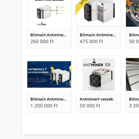
Bitmain Antminer S19Kpro 115 TH eladó
Bitmain Antminer Z11 eladó (135KSol)
Bitm
260 000 Ft
475 000 Ft
50 0
Bitmain Antminer L7 Litecoin, Dogecoin miner eladó 9500 MHS
Antminert veszek.
1 200 000 Ft
50 000 Ft
3 20