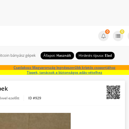
0
0
itcoin bányász gépek
Állapot:
Használt
Hirdetés típusa:
Elad
Csatlakozz Magyarország legnépszerűbb kriptós csoportjához
Tippek, tanácsok a biztonságos adás-vételhez
pek
évvel ezelőtt
ID #929