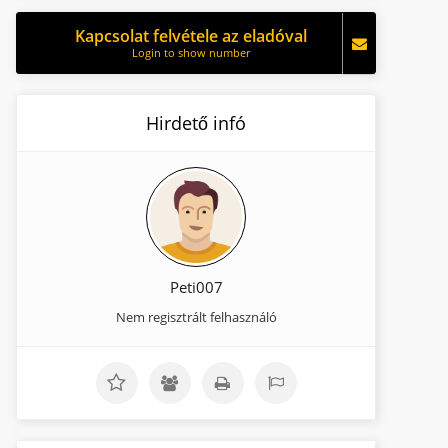
Kapcsolat felvétele az eladóval
Login to show number
Hirdető infó
Peti007
Nem regisztrált felhasználó