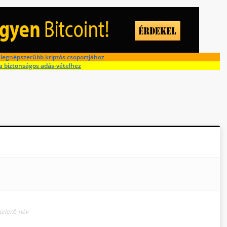
legnépszerűbb kriptós csoportjához
a biztonságos adás-vételhez
elenő név