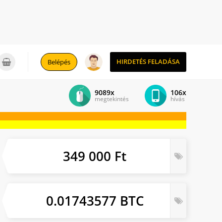
0
HIRDETÉS FELADÁSA
Belépés
9089x
106x
megtekintés
hívás
349 000 Ft
0.01743577 BTC