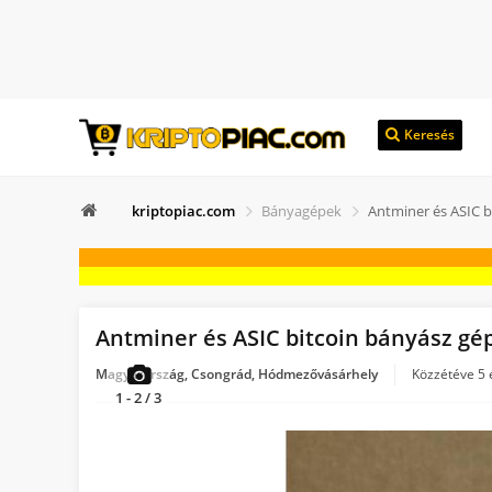
Keresés
kriptopiac.com
Bányagépek
Antminer és ASIC b
Antminer és ASIC bitcoin bányász gé
Magyarország, Csongrád, Hódmezővásárhely
Közzétéve
5 
1
-
2
/
3