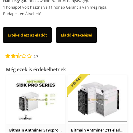
Eladó egy garanciás Avalon Nano 3S bányászgép.
1 hónapot volt használva.11 hónap Garancia van még rajta.
Budapesten Átvehető.
Értékeld ezt az eladót
Eladó értékelései
2.7
Még ezek is érdekelhetnek
lefoglalt
Bitmain Antminer S19Kpro 115 TH eladó
Bitmain Antminer Z11 eladó (135KSol)