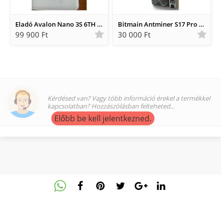
Eladó Avalon Nano 3S 6TH BÁNYASZGÉP.
Bitmain Antminer S17 Pro 53 Th alkatrésznek eladó
99 900 Ft
30 000 Ft
Kérdésed van? Vagy több információ érekel a termékkel
kapcsolatban? Hozzászólásban felteheted...
Előbb be kell jelentkezned.