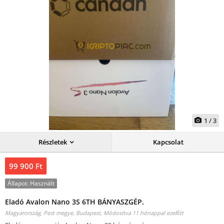
1
/
3
Részletek
Kapcsolat
99 900 Ft
Állapot:
Használt
Eladó Avalon Nano 3S 6TH BÁNYASZGÉP.
Magyarország, Pest megye, Budapest,
Módosítva 11 hónappal ezelőtt