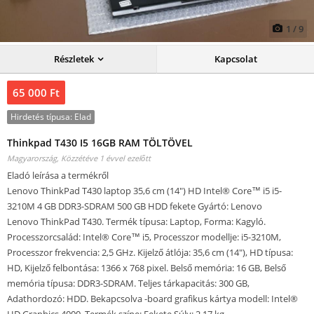
1
/
9
Részletek
Kapcsolat
65 000 Ft
Hirdetés típusa:
Elad
Thinkpad T430 I5 16GB RAM TÖLTÖVEL
Magyarország,
Közzétéve 1 évvel ezelőtt
Eladó leírása a termékről
Lenovo ThinkPad T430 laptop 35,6 cm (14") HD Intel® Core™ i5 i5-
3210M 4 GB DDR3-SDRAM 500 GB HDD fekete Gyártó: Lenovo
Lenovo ThinkPad T430. Termék típusa: Laptop, Forma: Kagyló.
Processzorcsalád: Intel® Core™ i5, Processzor modellje: i5-3210M,
Processzor frekvencia: 2,5 GHz. Kijelző átlója: 35,6 cm (14"), HD típusa:
HD, Kijelző felbontása: 1366 x 768 pixel. Belső memória: 16 GB, Belső
memória típusa: DDR3-SDRAM. Teljes tárkapacitás: 300 GB,
Adathordozó: HDD. Bekapcsolva -board grafikus kártya modell: Intel®