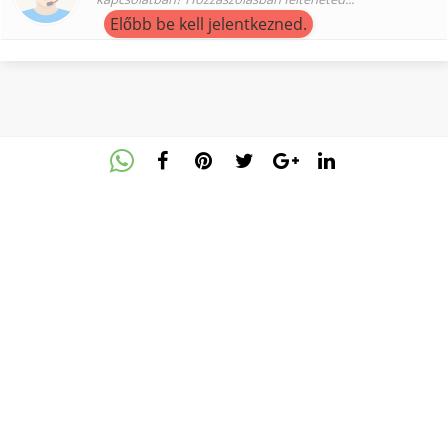
Előbb be kell jelentkezned.