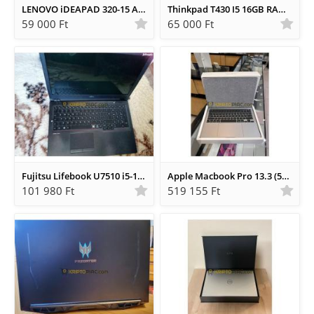
LENOVO iDEAPAD 320-15 ASP
Thinkpad T430 I5 16GB RAM TÖLTÖVEL
59 000 Ft
65 000 Ft
Fujitsu Lifebook U7510 i5-10210U 16gb ram
Apple Macbook Pro 13.3 (512gb Ssd, M2, 8gb) Laptop
101 980 Ft
519 155 Ft