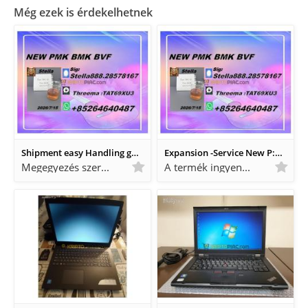
Még ezek is érdekelhetnek
Shipment easy Handling gu: 28578-16-7 and 5449-12-7
Expansion -Service New P:28578-16-7 B: CAS:5449-12-7
Megegyezés szerint Megegyezés szerint
A termék ingyenes A termék ingyenes