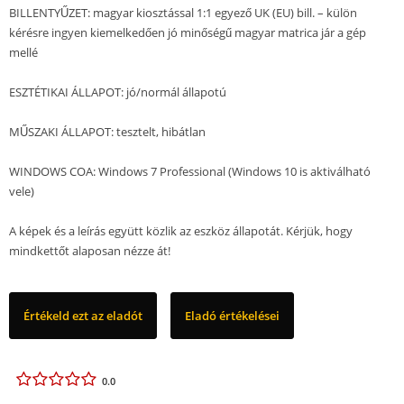
BILLENTYŰZET: magyar kiosztással 1:1 egyező UK (EU) bill. – külön
kérésre ingyen kiemelkedően jó minőségű magyar matrica jár a gép
mellé
ESZTÉTIKAI ÁLLAPOT: jó/normál állapotú
MŰSZAKI ÁLLAPOT: tesztelt, hibátlan
WINDOWS COA: Windows 7 Professional (Windows 10 is aktiválható
vele)
A képek és a leírás együtt közlik az eszköz állapotát. Kérjük, hogy
mindkettőt alaposan nézze át!
Értékeld ezt az eladót
Eladó értékelései
0.0