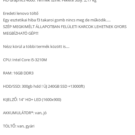
HD Graphics 4000. Termék színe: Fekete Súly: 2,17 kg
Eredeti lenovo töltő
Egy esztetikai hiba f3 takaroi gomb nincs meg de működik.....
SZÉP MEGKIMÉLT ÁLLAPOTBAN FELÜLETI KARCOK LEHETNEK GYORS
MEGBÍZHATÓ GÉP!!!
Nézz körül a többi termék között is....
CPU: Intel Core i5-3210M
RAM: 16GB DDR3
HDD/SSD: 300gb hdd ! ÚJ 240GB SSD +13000ft)
KIJELZŐ: 14" HD+ LED (1600x900)
AKKUMULÁTOR*: van, jó
TÖLTŐ: van, gyári