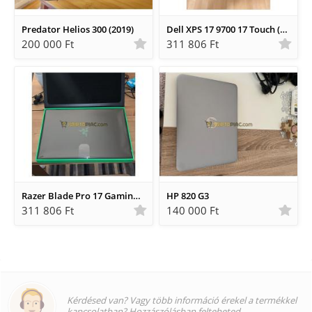
Predator Helios 300 (2019)
Dell XPS 17 9700 17 Touch (Intel Core i7-10875H, 32GB RAM
200 000 Ft
311 806 Ft
Razer Blade Pro 17 Gaming Laptop
HP 820 G3
311 806 Ft
140 000 Ft
Kérdésed van? Vagy több információ érekel a termékkel
kapcsolatban? Hozzászólásban felteheted...