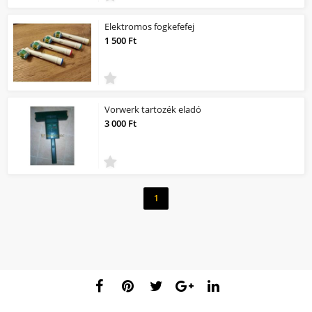
Elektromos fogkefefej
1 500 Ft
Vorwerk tartozék eladó
3 000 Ft
1