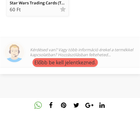
Star Wars Trading Cards (Topps)
60 Ft
Kérdésed van? Vagy több információ érekel a termékkel
kapcsolatban? Hozzászólásban felteheted...
Előbb be kell jelentkezned.