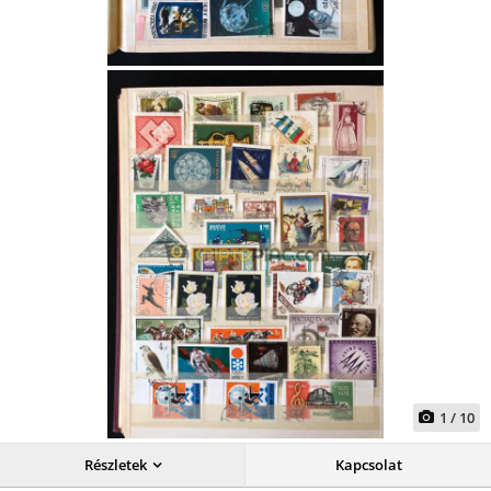
1
/
10
Részletek
Kapcsolat