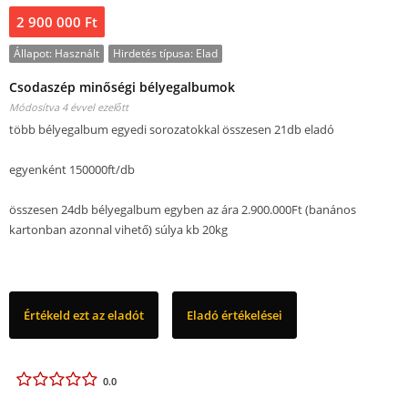
2 900 000 Ft
Állapot:
Használt
Hirdetés típusa:
Elad
Csodaszép minőségi bélyegalbumok
Módosítva 4 évvel ezelőtt
több bélyegalbum egyedi sorozatokkal összesen 21db eladó
egyenként 150000ft/db
összesen 24db bélyegalbum egyben az ára 2.900.000Ft (banános
kartonban azonnal vihető) súlya kb 20kg
Értékeld ezt az eladót
Eladó értékelései
0.0