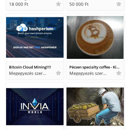
18 000 Ft
50 000 Ft
Bitcoin Cloud Mining!!!!
Pécsen specialty coffee - Kisülés Kávéműhely - bitcoin és ether elfogadóhely, Pécs, Ferencesek u. 5.
Megegyezés szerint Megegyezés szerint
Megegyezés szerint Megegyezés szerint