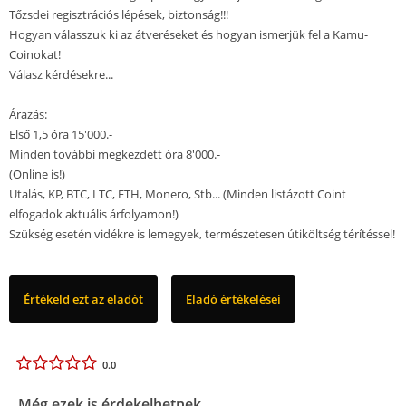
Tőzsdei regisztrációs lépések, biztonság!!!
Hogyan válasszuk ki az átveréseket és hogyan ismerjük fel a Kamu-
Coinokat!
Válasz kérdésekre...
Árazás:
Első 1,5 óra 15'000.-
Minden további megkezdett óra 8'000.-
(Online is!)
Utalás, KP, BTC, LTC, ETH, Monero, Stb... (Minden listázott Coint
elfogadok aktuális árfolyamon!)
Szükség esetén vidékre is lemegyek, természetesen útiköltség térítéssel!
Értékeld ezt az eladót
Eladó értékelései
0.0
Még ezek is érdekelhetnek