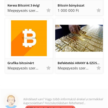
Keress Bitcoint 3 évig!
Bitcoin bányászat
Megegyezés szerint Megegyezés szerint
1 000 000 Ft
Grafika bitcoinért
Befektetési ARANY & EZÜST eladó!
Megegyezés szerint Megegyezés szerint
Megegyezés szerint Megegyezés szerint
Kérdésed van? Vagy több információ érekel a termékkel
kapcsolatban? Hozzászólásban felteheted...