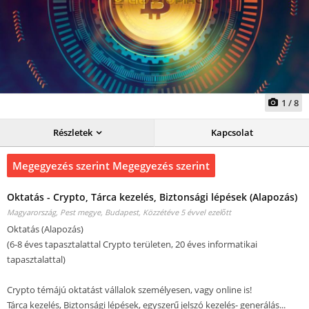
1
/
8
Részletek
Kapcsolat
Megegyezés szerint Megegyezés szerint
Oktatás - Crypto, Tárca kezelés, Biztonsági lépések (Alapozás)
Magyarország, Pest megye, Budapest,
Közzétéve 5 évvel ezelőtt
Oktatás (Alapozás)
(6-8 éves tapasztalattal Crypto területen, 20 éves informatikai
tapasztalattal)
Crypto témájú oktatást vállalok személyesen, vagy online is!
Tárca kezelés, Biztonsági lépések, egyszerű jelszó kezelés- generálás...