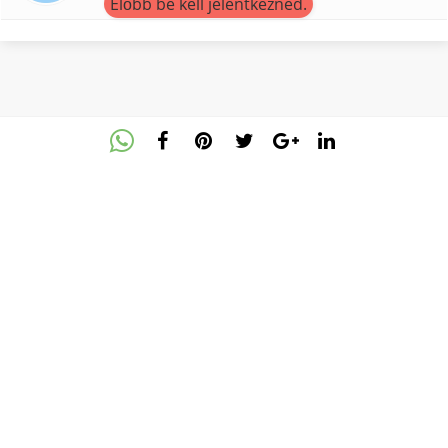
Előbb be kell jelentkezned.