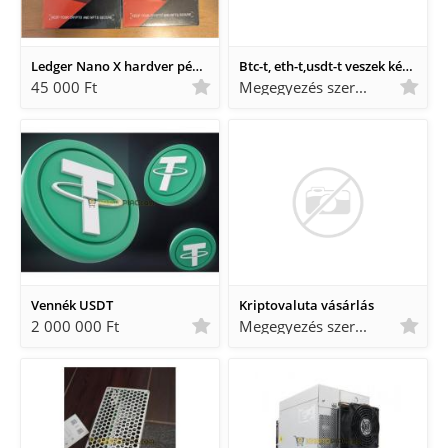
Ledger Nano X hardver pénztárca - BONTATLAN!
Btc-t, eth-t,usdt-t veszek készpénzért Huf/EUR Budapesten
45 000 Ft
Megegyezés szerint Megegyezés szerint
Vennék USDT
Kriptovaluta vásárlás
2 000 000 Ft
Megegyezés szerint Megegyezés szerint