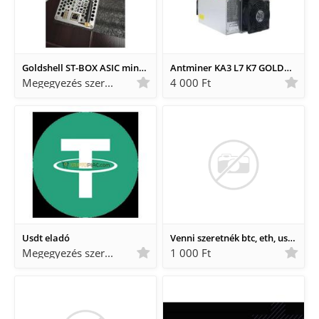
Goldshell ST-BOX ASIC miner bányászgép
Antminer KA3 L7 K7 GOLDSHELL
Megegyezés szerint Megegyezés szerint
4 000 Ft
Usdt eladó
Venni szeretnék btc, eth, usdt és más kriptókat rendszeresen kp-ban.
Megegyezés szerint Megegyezés szerint
1 000 Ft