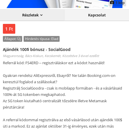
1
kép
Részletek
Kapcsolat
1 Ft
Állapot:
Új
Hirdetés típusa:
Elad
Ajándék 100$ bónusz - SocialGood
Magyarország, Bács-Kiskun, Kecskemét‎,
Közzétéve 3 évvel ezelőtt
Referrál kód: FS4ERD -- regisztráláskor ezt a kódot használd!
Gyakran rendelsz AliExpressről, Ebayről? Ne talán Booking.com-on
keresztül foglalod a szállásokat?
Regisztrálj SocialGoodra - csak is mobilapp formában - és a vásárlásaid
100%-át SG tokenben megkaphatod.
Az SG token kiutalható centralizált tőzsdére illetve Metamask
pénztárcára!
A referral kódommal regisztrálva az első vásárlásod után ajándék 100$
üti a markod. Ez az ajánlat október 31-ig érvényes, ezek után más