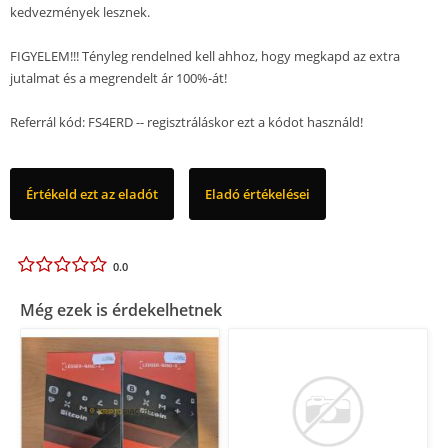
kedvezmények lesznek.
FIGYELEM!!! Tényleg rendelned kell ahhoz, hogy megkapd az extra
jutalmat és a megrendelt ár 100%-át!
Referrál kód: FS4ERD -- regisztráláskor ezt a kódot használd!
Értékeld ezt az eladót
Eladó értékelései
0.0
Még ezek is érdekelhetnek