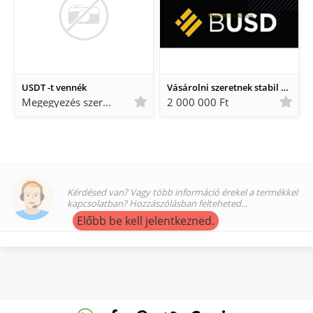
USDT -t vennék
Vásárolni szeretnek stabil coint
Megegyezés szerint Megegyezés szerint
2 000 000 Ft
Kérdésed van? Vagy több információ érekel a termékkel
kapcsolatban? Hozzászólásban felteheted...
Előbb be kell jelentkezned.