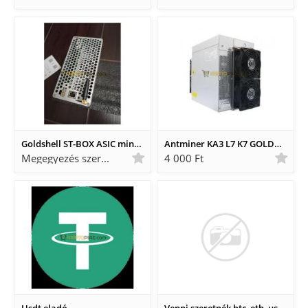
Goldshell ST-BOX ASIC miner bányászgép
Antminer KA3 L7 K7 GOLDSHELL
Megegyezés szerint Megegyezés szerint
4 000 Ft