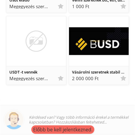
Usdt eladó
Venni szeretnék btc, eth, usdt és más kriptókat rendszeresen kp-ban.
Megegyezés szerint Megegyezés szerint
1 000 Ft
USDT -t vennék
Vásárolni szeretnek stabil coint
Megegyezés szerint Megegyezés szerint
2 000 000 Ft
Kérdésed van? Vagy több információ érekel a termékkel
kapcsolatban? Hozzászólásban felteheted...
Előbb be kell jelentkezned.