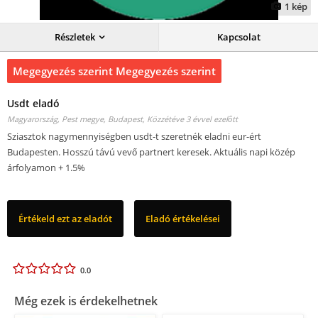
1
kép
Részletek
Kapcsolat
Megegyezés szerint Megegyezés szerint
Usdt eladó
Magyarország, Pest megye, Budapest,
Közzétéve 3 évvel ezelőtt
Sziasztok nagymennyiségben usdt-t szeretnék eladni eur-ért
Budapesten. Hosszú távú vevő partnert keresek. Aktuális napi közép
árfolyamon + 1.5%
Értékeld ezt az eladót
Eladó értékelései
0.0
Még ezek is érdekelhetnek