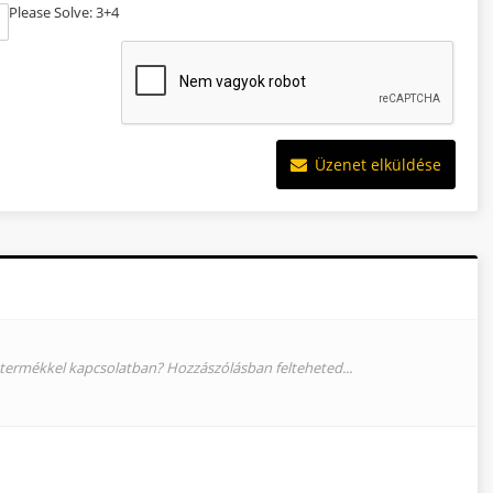
Please Solve: 3+4
Üzenet elküldése
termékkel kapcsolatban? Hozzászólásban felteheted...