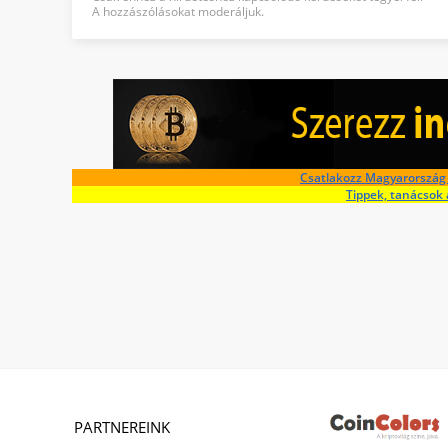
A hozzászólásokat moderáljuk.
Csatlakozz Magyarország 
Tippek, tanácsok 
PARTNEREINK