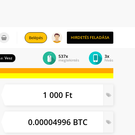
0
HIRDETÉS FELADÁSA
Belépés
537x
3x
sa:
Vesz
megtekintés
hívás
1 000 Ft
0.00004996 BTC