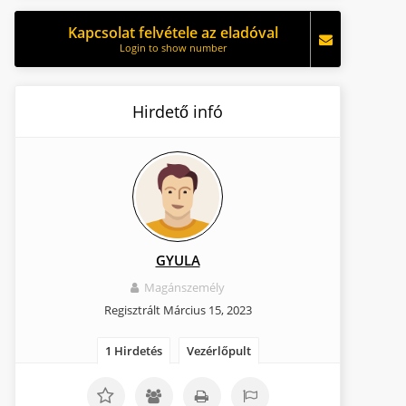
Kapcsolat felvétele az eladóval
Login to show number
Hirdető infó
GYULA
Magánszemély
Regisztrált Március 15, 2023
1 Hirdetés
Vezérlőpult