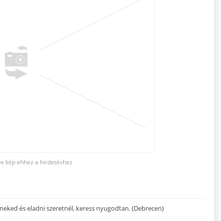
tve kép ehhez a hirdetéshez
 neked és eladni szeretnél, keress nyugodtan. (Debrecen)