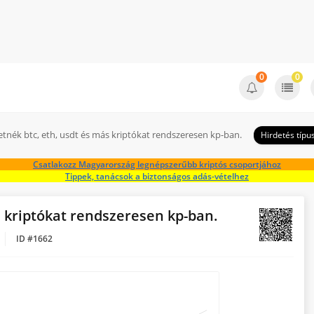
0
0
etnék btc, eth, usdt és más kriptókat rendszeresen kp-ban.
Hirdetés típu
Csatlakozz Magyarország legnépszerűbb kriptós csoportjához
Tippek, tanácsok a biztonságos adás-vételhez
s kriptókat rendszeresen kp-ban.
ID #1662