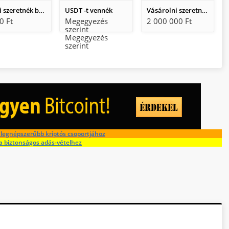
Venni szeretnék btc, eth, usdt és más kriptókat rendszeresen kp-ban.
USDT -t vennék
Vásárolni szeretnek stabil coint
0 Ft
Megegyezés
2 000 000 Ft
szerint
Megegyezés
szerint
legnépszerűbb kriptós csoportjához
a biztonságos adás-vételhez