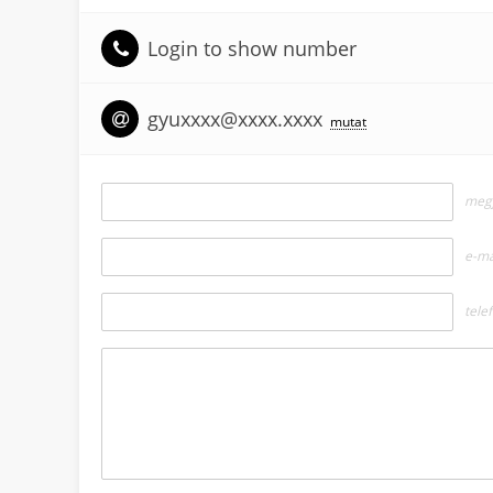
Login to show number
gyuxxxx@xxxx.xxxx
mutat
megj
e-ma
tele