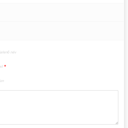
elenő név
*
il
fon