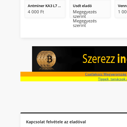
Antminer KA3 L7 K7 GOLDSHELL
Usdt eladó
4 000 Ft
Megegyezés
1 00
szerint
Megegyezés
szerint
Csatlakozz Magyarország 
Tippek, tanácsok 
Kapcsolat felvétele az eladóval