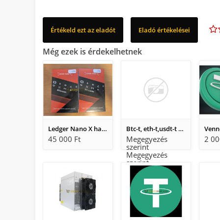
Értékeld ezt az eladót
Eladó értékelései
Még ezek is érdekelhetnek
Ledger Nano X hardver pénztárca - BONTATLAN!
Btc-t, eth-t,usdt-t veszek készpénzért Huf/EUR Budapesten
Venn
45 000 Ft
Megegyezés
2 00
szerint
Megegyezés
szerint