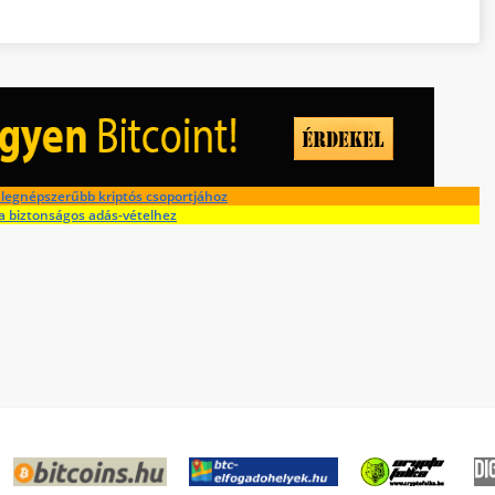
legnépszerűbb kriptós csoportjához
a biztonságos adás-vételhez