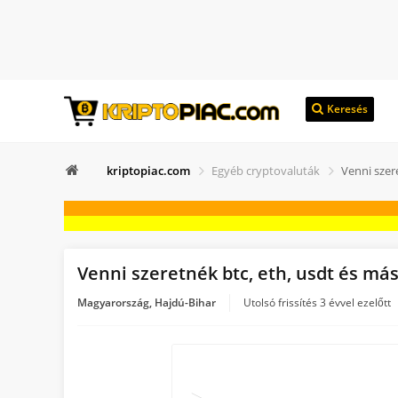
Keresés
kriptopiac.com
Egyéb cryptovaluták
Venni szer
Venni szeretnék btc, eth, usdt és má
Magyarország, Hajdú-Bihar
Utolsó frissítés
3 évvel ezelőtt