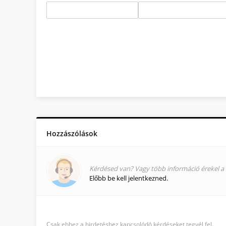
Hozzászólások
Kérdésed van? Vagy több információ érekel a 
Előbb be kell jelentkezned.
Csak ehhez a hirdetéshez kapcsolódó kérdéseket tegyél fel.