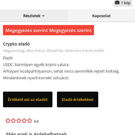
1
kép
Részletek
Kapcsolat
Megegyezés szerint Megegyezés szerint
Crypto eladó
Magyarország, Bács-Kiskun, Bácsalmás,
Módosítva 4 évvel ezelőtt
Eladó
USDC, bármilyen egyéb kripto valuta.
Árfolyam középárfolyamon, tehát nincs semmiféle rejtett költség.
Mindenkinek nyerő korrekt szituáció.
Értékeld ezt az eladót
Eladó értékelései
0.0
Még ezek is érdekelhetnek