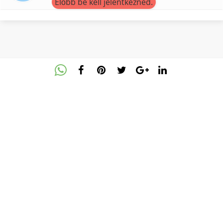
Előbb be kell jelentkezned.