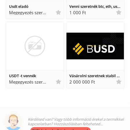
Usdt eladó
Venni szeretnék btc, eth, usdt és más kriptókat rendszeresen kp-ban.
Megegyezés szerint Megegyezés szerint
1 000 Ft
USDT -t vennék
Vásárolni szeretnek stabil coint
Megegyezés szerint Megegyezés szerint
2 000 000 Ft
Kérdésed van? Vagy több információ érekel a termékkel
kapcsolatban? Hozzászólásban felteheted...