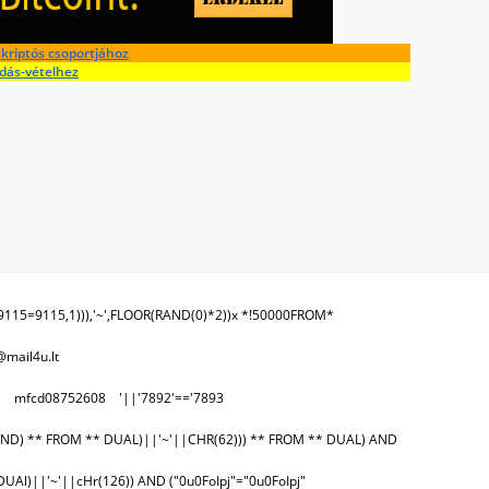
kriptós csoportjához
adás-vételhez
9115=9115,1))),'~',FLOOR(RAND(0)*2))x *!50000FROM*
ail4u.lt
l
mfcd08752608
'||'7892'=='7893
END) ** FROM ** DUAL)||'~'||CHR(62))) ** FROM ** DUAL) AND
DUAl)||'~'||cHr(126)) AND ("0u0FoIpj"="0u0FoIpj"