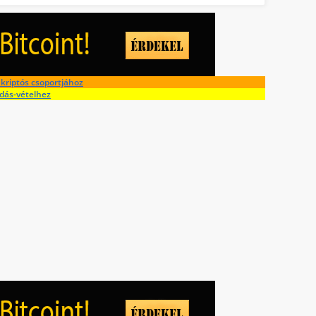
kriptós csoportjához
adás-vételhez