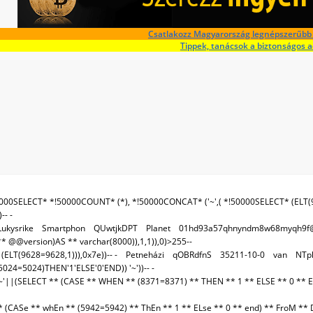
Csatlakozz Magyarország legnépszerűbb 
Tippek, tanácsok a biztonságos 
00SELECT* *!50000COUNT* (*), *!50000CONCAT* ('~',( *!50000SELECT* (ELT(
- -
Lukysrike
Smartphon
QUwtjkDPT
Planet
01hd93a57qhnyndm8w68myqh9f@m
 @@version)AS ** varchar(8000)),1,1)),0)>255--
LT(9628=9628,1))),0x7e))-- -
Petneházi
qOBRdfnS
35211-10-0
van
NTp
4=5024)THEN'1'ELSE'0'END)) '~'))-- -
||(SELECT ** (CASE ** WHEN ** (8371=8371) ** THEN ** 1 ** ELSE ** 0 ** 
 (CASe ** whEn ** (5942=5942) ** ThEn ** 1 ** ELse ** 0 ** end) ** FroM ** 