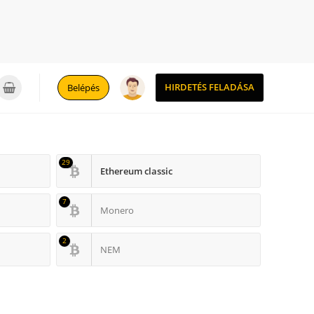
0
HIRDETÉS FELADÁSA
Belépés
29
Ethereum classic
7
Monero
2
NEM