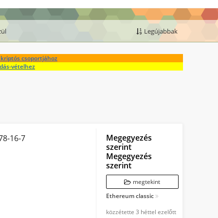
zül
Legújabbak
kriptós csoportjához
adás-vételhez
Megegyezés
578-16-7
szerint
Megegyezés
szerint
megtekint
Ethereum classic
közzétette
3 héttel ezelőtt