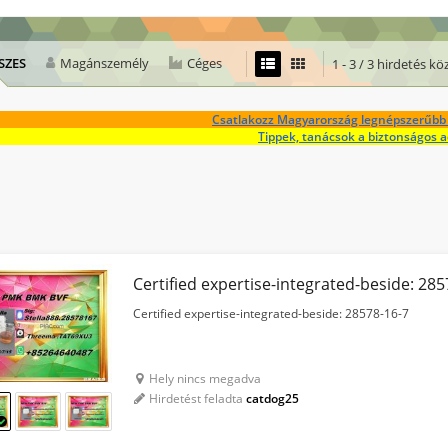
SZES
Magánszemély
Céges
1 - 3 / 3 hirdetés kö
Csatlakozz Magyarország legnépszerűbb 
Tippek, tanácsok a biztonságos 
Certified expertise-integrated-beside: 28
Certified expertise-integrated-beside: 28578-16-7
Hely nincs megadva
Hirdetést feladta
catdog25