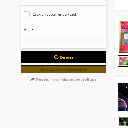
Csak a képpel rendelkezők
-
Ár:
Keresés
Iratkozz fel erre a keresésre
Keresési mezők alaphelyzetbe állítása