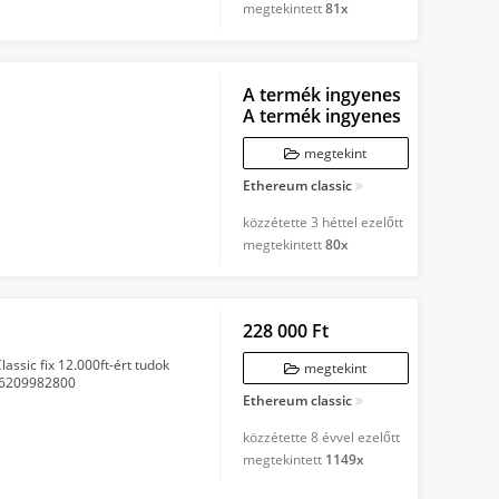
megtekintett
81x
A termék ingyenes
A termék ingyenes
megtekint
Ethereum classic
közzétette
3 héttel ezelőtt
megtekintett
80x
228 000 Ft
ssic fix 12.000ft-ért tudok
megtekint
 06209982800
Ethereum classic
közzétette
8 évvel ezelőtt
megtekintett
1149x