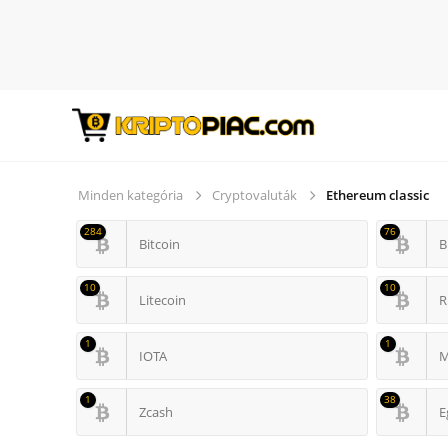
Minden kategória
Cryptovaluták
Ethereum classic
284
76
Bitcoin
B
10
10
Litecoin
R
1
1
IOTA
M
1
38
Zcash
E