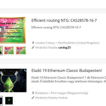
Efficient routing NTG: CAS28578-16-7
Efficient routing NTG: CAS28578-16-7
London Colney > Hertfordshire (United Kingdom)
Hirdetést feladta
catdog25
Eladó 19 Ethereum Classic Budapesten!
Eladó 19 Ethereum Classic Budapesten! 1 db Ethereum Cla
eladó. Érdeklődni Emailben vagy telefonon lehetséges.
Budapest > Pest megye (Magyarország)
Hirdetést feladta András